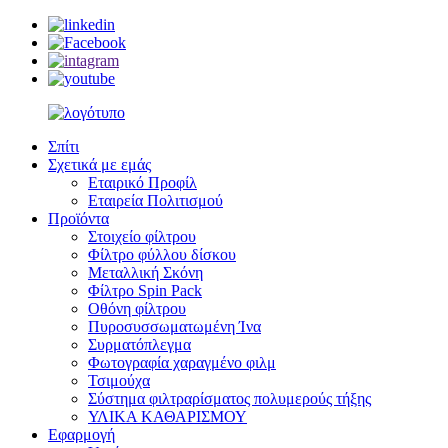
Σπίτι
Σχετικά με εμάς
Εταιρικό Προφίλ
Εταιρεία Πολιτισμού
Προϊόντα
Στοιχείο φίλτρου
Φίλτρο φύλλου δίσκου
Μεταλλική Σκόνη
Φίλτρο Spin Pack
Οθόνη φίλτρου
Πυροσυσσωματωμένη Ίνα
Συρματόπλεγμα
Φωτογραφία χαραγμένο φιλμ
Τσιμούχα
Σύστημα φιλτραρίσματος πολυμερούς τήξης
ΥΛΙΚΑ ΚΑΘΑΡΙΣΜΟΥ
Εφαρμογή