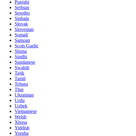
Punjabi
Serbian
Sesotho
Sinhala
Slovak
Slovenian
Somali
Samoan
Scots Gaelic
Shona
Sindhi
Sundanese
Swahili
Tajik
Tamil
Telugu
Thai
Ukrainian
Urdu
Uzbek
Vietnamese
Welsh
Xhosa
Yiddish
Yoruba