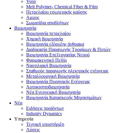
Υγρό
Melt Polymer- Chemical Fiber & Film
Πετρελαίου εσωτερικής καύσης
Αμμος
Σωματίδια αποβλήτων
Βιομηχανία
Βιομηχανία πετρελαίου
Χημική βιομηχανία
Βιομηχανία εξόρυξης άνθρακα
Διαδικασία Παραγωγής Τροφίμων & Ποτών
Βιομηχανία Επεξεργασίας Νερού
Φαρμακευτικό Πεδίο
Ναυτιλιακή Βιομηχανία
Σταθμούς παραγωγής ηλεκτρικής ενέργειας
Μεταλλουργική Βιομηχανία
Βιομηχανία Πυρηνικής Ενέργειας
Αυτοκινητοβιομηχανία
Νέα Ενεργειακή Βιομηχανία
Βιομηχανία Κατασκευής Μηχανημάτων
Νέα
Ειδήσεις προϊόντων
Industry Dynamics
Υπηρεσία
Τεχνική υποστήριξη
Λύσεις