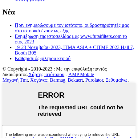
Νέα
Πριν ενημερώσουμε τον ιστότοπο, οι δραστηριότητές μας
στο ιστορικό έχουν ως εξής.
Ενημέρωση της ιστοσελίδας μας www.futaifilters.com το
έτος 2023
19-23 Νοεμβρίου 2023, ITMA ASIA + CITME 2023 Hall 7,
Booth B05
Καθαρισμός φίλτρου κεριού
© Copyright - 2010-2023 : Με την επιφύλαξη παντός
δικαιώματος.
Χάρτης ιστότοπου
-
AMP Mobile
Μηχανή Tmt
,
Χογάνας
,
Barmag
,
Bekaert
,
Purolator
,
Ξεθυμαίνω
,