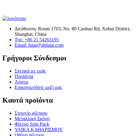
Διεύθυνση: Room 1703, No. 80 Caobao Rd, Xuhui District,
Shanghai, China
Τηλ: +86 21 54263195
Email: futai@shfutai.com
Γρήγοροι Σύνδεσμοι
Σχετικά με εμάς
Προϊόντα
Λύσεις
Επικοινωνήστε μαζί μας
Καυτά προϊόντα
Στοιχείο φίλτρου
Μεταλλική Σκόνη
Φίλτρο Spin Pack
ΥΛΙΚΑ ΚΑΘΑΡΙΣΜΟΥ
Οθόνη φίλτρου