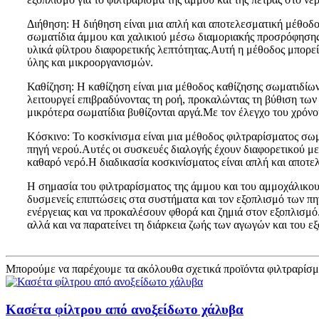
Διήθηση: Η διήθηση είναι μια απλή και αποτελεσματική μέθοδ
σωματίδια άμμου και χαλικιού μέσω διαμοριακής προσρόφησης 
υλικά φίλτρου διαφορετικής λεπτότητας.Αυτή η μέθοδος μπορεί
ύλης και μικροοργανισμών.
Καθίζηση: Η καθίζηση είναι μια μέθοδος καθίζησης σωματιδίων
λειτουργεί επιβραδύνοντας τη ροή, προκαλώντας τη βύθιση τω
μικρότερα σωματίδια βυθίζονται αργά.Με τον έλεγχο του χρόν
Κόσκινο: Το κοσκίνισμα είναι μια μέθοδος φιλτραρίσματος σ
πηγή νερού.Αυτές οι συσκευές διαλογής έχουν διαφορετικού με
καθαρό νερό.Η διαδικασία κοσκινίσματος είναι απλή και αποτε
Η σημασία του φιλτραρίσματος της άμμου και του αμμοχάλικου 
δυσμενείς επιπτώσεις στα συστήματα και τον εξοπλισμό των π
ενέργειας και να προκαλέσουν φθορά και ζημιά στον εξοπλισμό.
αλλά και να παρατείνει τη διάρκεια ζωής των αγωγών και του ε
Μπορούμε να παρέχουμε τα ακόλουθα σχετικά προϊόντα φιλτραρίσμ
Κασέτα φίλτρου από ανοξείδωτο χάλυβα