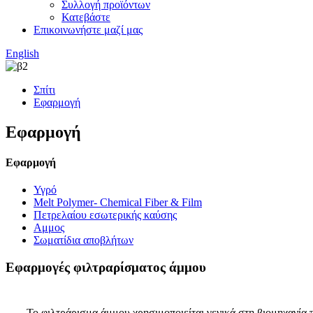
Συλλογή προϊόντων
Κατεβάστε
Επικοινωνήστε μαζί μας
English
Σπίτι
Εφαρμογή
Εφαρμογή
Εφαρμογή
Υγρό
Melt Polymer- Chemical Fiber & Film
Πετρελαίου εσωτερικής καύσης
Αμμος
Σωματίδια αποβλήτων
Εφαρμογές φιλτραρίσματος άμμου
Το φιλτράρισμα άμμου χρησιμοποιείται γενικά στη βιομηχανία 