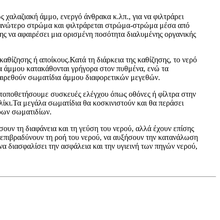
χαλαζιακή άμμο, ενεργό άνθρακα κ.λπ., για να φιλτράρει
το ανώτερο στρώμα και φιλτράρεται στρώμα-στρώμα μέσα από
ης να αφαιρέσει μια ορισμένη ποσότητα διαλυμένης οργανικής
θίζησης ή αποίκους.Κατά τη διάρκεια της καθίζησης, το νερό
α άμμου κατακάθονται γρήγορα στον πυθμένα, ενώ τα
φαιρεθούν σωματίδια άμμου διαφορετικών μεγεθών.
τοποθετήσουμε συσκευές ελέγχου όπως οθόνες ή φίλτρα στην
λίκι.Τα μεγάλα σωματίδια θα κοσκινιστούν και θα περάσει
ερων σωματιδίων.
ουν τη διαφάνεια και τη γεύση του νερού, αλλά έχουν επίσης
 επιβραδύνουν τη ροή του νερού, να αυξήσουν την κατανάλωση
να διασφαλίσει την ασφάλεια και την υγιεινή των πηγών νερού,