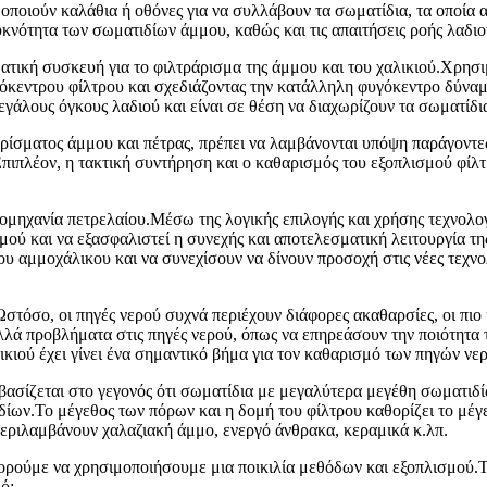
ποιούν καλάθια ή οθόνες για να συλλάβουν τα σωματίδια, τα οποία α
κνότητα των σωματιδίων άμμου, καθώς και τις απαιτήσεις ροής λαδιο
ατική συσκευή για το φιλτράρισμα της άμμου και του χαλικιού.Χρησι
όκεντρου φίλτρου και σχεδιάζοντας την κατάλληλη φυγόκεντρο δύναμ
 μεγάλους όγκους λαδιού και είναι σε θέση να διαχωρίζουν τα σωματί
ρίσματος άμμου και πέτρας, πρέπει να λαμβάνονται υπόψη παράγοντες
ιπλέον, η τακτική συντήρηση και ο καθαρισμός του εξοπλισμού φίλτρ
ιομηχανία πετρελαίου.Μέσω της λογικής επιλογής και χρήσης τεχνολογ
σμού και να εξασφαλιστεί η συνεχής και αποτελεσματική λειτουργία τη
υ αμμοχάλικου και να συνεχίσουν να δίνουν προσοχή στις νέες τεχνο
στόσο, οι πηγές νερού συχνά περιέχουν διάφορες ακαθαρσίες, οι πιο κ
ά προβλήματα στις πηγές νερού, όπως να επηρεάσουν την ποιότητα 
ικιού έχει γίνει ένα σημαντικό βήμα για τον καθαρισμό των πηγών νε
 βασίζεται στο γεγονός ότι σωματίδια με μεγαλύτερα μεγέθη σωματι
ιδίων.Το μέγεθος των πόρων και η δομή του φίλτρου καθορίζει το μέ
εριλαμβάνουν χαλαζιακή άμμο, ενεργό άνθρακα, κεραμικά κ.λπ.
πορούμε να χρησιμοποιήσουμε μια ποικιλία μεθόδων και εξοπλισμού.Τ
ό: