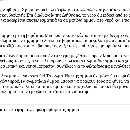
ος διήθησης.Χρησιμοποιεί υλικά φίλτρου πολλαπλών στρωμάτων, όπως 
και διαλογής.Στη διαδικασία της Διήθησης, το νερό διεισδύει από 
 να αφαιρέσει αποτελεσματικά τα σωματίδια άμμου στο νερό και επίσ
 άμμου με τη βαρύτητα.Μπορούμε να το κάνουμε αυτό με δεξαμενές κα
ν σωματιδίων της άμμου λόγω της βαρύτητας.Τα μεγαλύτερα σωματίδι
ου καθίζησης και του βάθους της δεξαμενής καθίζησης, μπορούν να α
ωματιδίων άμμου μέσα από ένα πλέγμα μεγέθους πόρων.Μπορούμε να 
γέθους πόρους για να φιλτράρουν επιλεκτικά σωματίδια άμμου και χα
λεσματική και χρησιμοποιείται συνήθως για το φιλτράρισμα μεγαλύτ
δεν μπορεί να αγνοηθεί.Τα σωματίδια της άμμου όχι μόνο θα επηρεάσ
ηγών νερού.Τα σωματίδια άμμου μπορεί να φράξουν τους σωλήνες, να
Το τακτικό φιλτράρισμα της άμμου και του χαλικιού μπορεί όχι μόνο 
ξοπλισμού και να μειώσει το κόστος συντήρησης.
ατος σε εφαρμογές φιλτραρίσματος άμμου.