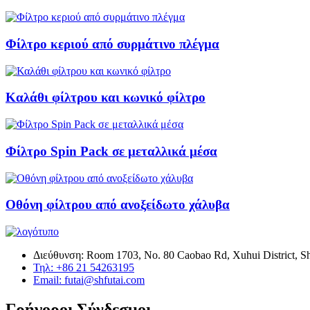
Φίλτρο κεριού από συρμάτινο πλέγμα
Καλάθι φίλτρου και κωνικό φίλτρο
Φίλτρο Spin Pack σε μεταλλικά μέσα
Οθόνη φίλτρου από ανοξείδωτο χάλυβα
Διεύθυνση: Room 1703, No. 80 Caobao Rd, Xuhui District, S
Τηλ: +86 21 54263195
Email: futai@shfutai.com
Γρήγοροι Σύνδεσμοι