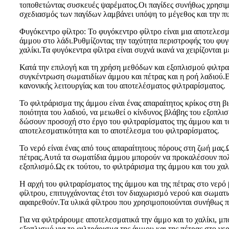
τοποθετώντας συσκευές ψαρέματος.Οι παγίδες συνήθως χρησιμο
σχεδιασμός των παγίδων λαμβάνει υπόψη το μέγεθος και την πυ
Φυγόκεντρο φίλτρο: Το φυγόκεντρο φίλτρο είναι μια αποτελεσμ
άμμου στο λάδι.Ρυθμίζοντας την ταχύτητα περιστροφής του φυγ
χαλίκι.Τα φυγόκεντρα φίλτρα είναι συχνά ικανά να χειρίζονται
Κατά την επιλογή και τη χρήση μεθόδων και εξοπλισμού φιλτρα
συγκέντρωση σωματιδίων άμμου και πέτρας και η ροή λαδιού.Επ
κανονικής λειτουργίας και του αποτελέσματος φιλτραρίσματος.
Το φιλτράρισμα της άμμου είναι ένας απαραίτητος κρίκος στη β
ποιότητα του λαδιού, να μειωθεί ο κίνδυνος βλάβης του εξοπλι
δώσουν προσοχή στο έργο του φιλτραρίσματος της άμμου και το
αποτελεσματικότητα και το αποτέλεσμα του φιλτραρίσματος.
Το νερό είναι ένας από τους απαραίτητους πόρους στη ζωή μας.Ω
πέτρας.Αυτά τα σωματίδια άμμου μπορούν να προκαλέσουν πολλ
εξοπλισμό.Ως εκ τούτου, το φιλτράρισμα της άμμου και του χαλ
Η αρχή του φιλτραρίσματος της άμμου και της πέτρας στο νερό
φίλτρου, επιτυγχάνοντας έτσι τον διαχωρισμό νερού και σωματ
αφαιρεθούν.Τα υλικά φίλτρου που χρησιμοποιούνται συνήθως π
Για να φιλτράρουμε αποτελεσματικά την άμμο και το χαλίκι, μ
εξοπλισμό για το φιλτράρισμα της άμμου και της πέτρας στο νερ