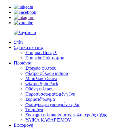
Σπίτι
Σχετικά με εμάς
Εταιρικό Προφίλ
Εταιρεία Πολιτισμού
Προϊόντα
Στοιχείο φίλτρου
Φίλτρο φύλλου δίσκου
Μεταλλική Σκόνη
Φίλτρο Spin Pack
Οθόνη φίλτρου
Πυροσυσσωματωμένη Ίνα
Συρματόπλεγμα
Φωτογραφία χαραγμένο φιλμ
Τσιμούχα
Σύστημα φιλτραρίσματος πολυμερούς τήξης
ΥΛΙΚΑ ΚΑΘΑΡΙΣΜΟΥ
Εφαρμογή