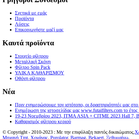
Σχετικά με εμάς
Προϊόντα
Λύσεις
Επικοινωνήστε μαζί μας
Καυτά προϊόντα
Στοιχείο φίλτρου
Μεταλλική Σκόνη
Φίλτρο Spin Pack
ΥΛΙΚΑ ΚΑΘΑΡΙΣΜΟΥ
Οθόνη φίλτρου
Νέα
Πριν ενημερώσουμε τον ιστότοπο, οι δραστηριότητές μας στο 
Ενημέρωση της ιστοσελίδας μας www.futaifilters.com το έτος
19-23 Νοεμβρίου 2023, ITMA ASIA + CITME 2023 Hall 7, 
Καθαρισμός φίλτρου κεριού
© Copyright - 2010-2023 : Με την επιφύλαξη παντός δικαιώματος.
Χ
Μηχανή Tmt
,
Χογάνας
,
Purolator
,
Barmag
,
Bekaert
,
Ξεθυμαίνω
,