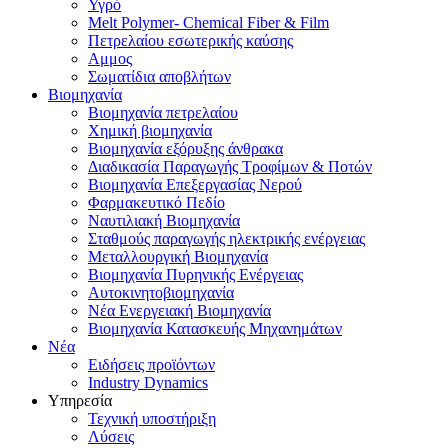
Υγρό
Melt Polymer- Chemical Fiber & Film
Πετρελαίου εσωτερικής καύσης
Αμμος
Σωματίδια αποβλήτων
Βιομηχανία
Βιομηχανία πετρελαίου
Χημική βιομηχανία
Βιομηχανία εξόρυξης άνθρακα
Διαδικασία Παραγωγής Τροφίμων & Ποτών
Βιομηχανία Επεξεργασίας Νερού
Φαρμακευτικό Πεδίο
Ναυτιλιακή Βιομηχανία
Σταθμούς παραγωγής ηλεκτρικής ενέργειας
Μεταλλουργική Βιομηχανία
Βιομηχανία Πυρηνικής Ενέργειας
Αυτοκινητοβιομηχανία
Νέα Ενεργειακή Βιομηχανία
Βιομηχανία Κατασκευής Μηχανημάτων
Νέα
Ειδήσεις προϊόντων
Industry Dynamics
Υπηρεσία
Τεχνική υποστήριξη
Λύσεις