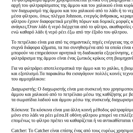
αρχή του φιλτραρίσματος της άμμου και του χαλικιού είναι κυ
τον διαχωρισμό της άμμου και του χαλικιού από το λάδι ή το ν
μέσα φίλτρου, όπως πλέγμα Johnson, ενεργός άνθρακας, κεραμικ
φίλτρου έχουν διαφορετικά μεγέθη πόρων και δομικές μορφές 
ανάγκες.Όταν λάδι ή νερό διέρχεται από το φίλτρο, ακαθαρσίες
ενώ καθαρό λάδι ή νερό ρέει έξω από την έξοδο του φίλτρου.
Το πετρέλαιο είναι μια από τις σημαντικές πηγές ενέργειας της
συχνά διάφορα ιζήματα, τα πιο συνηθισμένα από τα οποία είνα
μπορούν να επηρεάσουν αρνητικά τη διαδικασία εξερεύνησης, 
φιλτράρισμα της άμμου είναι ένας ζωτικός κρίκος στη βιομηχαν
Για να φιλτράρει αποτελεσματικά την άμμο και το χαλίκι, η βιο
και εξοπλισμό.Τα παρακάτω θα εισαγάγουν πολλές κοινές τεχνολ
του αμμοχάλικου:
Διαχωριστής: Ο διαχωριστής είναι μια συσκευή που χρησιμοποιε
άμμου και χαλικιού από το πετρέλαιο μέσω της καθίζησης με β
τα σωματίδια λαδιού και άμμου μέσω της συσκευής διαχωρισμού
Κόσκινα: Τα κόσκινα είναι μια άλλη κοινή μέθοδος φιλτραρίσμα
μόνο στο λάδι να ρέει μέσα.Η οθόνη φίλτρου μπορεί να επιλέξε
επομένως το φίλτρο πρέπει να καθαρίζεται ή να αντικαθίσταται 
Catcher: Το Catcher είναι επίσης ένας από τους ευρέως χρησιμ