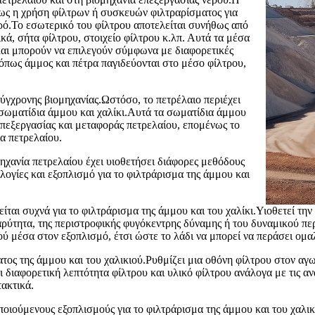
ρίως η χρήση φίλτρων ή συσκευών φιλτραρίσματος για
ερό.Το εσωτερικό του φίλτρου αποτελείται συνήθως από
ά, σήτα φίλτρου, στοιχείο φίλτρου κ.λπ. Αυτά τα μέσα
και μπορούν να επιλεγούν σύμφωνα με διαφορετικές
 όπως άμμος και πέτρα παγιδεύονται στο μέσο φίλτρου,
 σύγχρονης βιομηχανίας.Ωστόσο, το πετρέλαιο περιέχει
ι σωματίδια άμμου και χαλίκι.Αυτά τα σωματίδια άμμου
επεξεργασίας και μεταφοράς πετρελαίου, επομένως το
ία πετρελαίου.
μηχανία πετρελαίου έχει υιοθετήσει διάφορες μεθόδους
ογίες και εξοπλισμό για το φιλτράρισμα της άμμου και
ίται συχνά για το φιλτράρισμα της άμμου και του χαλίκι.Υιοθετεί τη
αρύτητα, της περιστροφικής φυγόκεντρης δύναμης ή του δυναμικού περ
 μέσα στον εξοπλισμό, έτσι ώστε το λάδι να μπορεί να περάσει ομα
τος της άμμου και του χαλικιού.Ρυθμίζει μια οθόνη φίλτρου στον αγ
ι διαφορετική λεπτότητα φίλτρου και υλικό φίλτρου ανάλογα με τις α
τακτικά.
οποιούμενους εξοπλισμούς για το φιλτράρισμα της άμμου και του χαλι