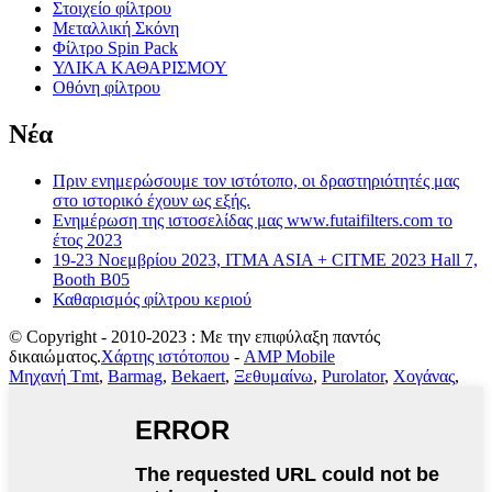
Στοιχείο φίλτρου
Μεταλλική Σκόνη
Φίλτρο Spin Pack
ΥΛΙΚΑ ΚΑΘΑΡΙΣΜΟΥ
Οθόνη φίλτρου
Νέα
Πριν ενημερώσουμε τον ιστότοπο, οι δραστηριότητές μας
στο ιστορικό έχουν ως εξής.
Ενημέρωση της ιστοσελίδας μας www.futaifilters.com το
έτος 2023
19-23 Νοεμβρίου 2023, ITMA ASIA + CITME 2023 Hall 7,
Booth B05
Καθαρισμός φίλτρου κεριού
© Copyright - 2010-2023 : Με την επιφύλαξη παντός
δικαιώματος.
Χάρτης ιστότοπου
-
AMP Mobile
Μηχανή Tmt
,
Barmag
,
Bekaert
,
Ξεθυμαίνω
,
Purolator
,
Χογάνας
,