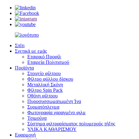
Σπίτι
Σχετικά με εμάς
Εταιρικό Προφίλ
Εταιρεία Πολιτισμού
Προϊόντα
Στοιχείο φίλτρου
Φίλτρο φύλλου δίσκου
Μεταλλική Σκόνη
Φίλτρο Spin Pack
Οθόνη φίλτρου
Πυροσυσσωματωμένη Ίνα
Συρματόπλεγμα
Φωτογραφία χαραγμένο φιλμ
Τσιμούχα
Σύστημα φιλτραρίσματος πολυμερούς τήξης
ΥΛΙΚΑ ΚΑΘΑΡΙΣΜΟΥ
Εφαρμογή