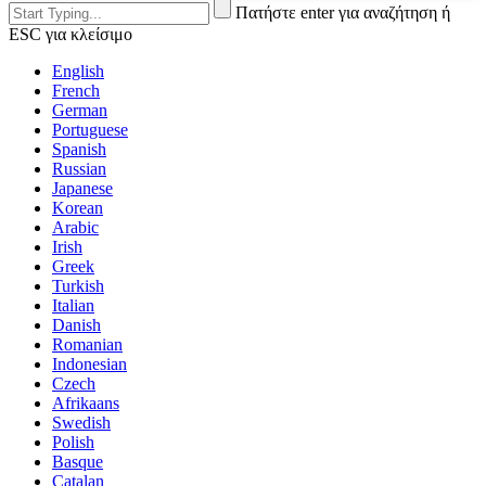
Πατήστε enter για αναζήτηση ή
ESC για κλείσιμο
English
French
German
Portuguese
Spanish
Russian
Japanese
Korean
Arabic
Irish
Greek
Turkish
Italian
Danish
Romanian
Indonesian
Czech
Afrikaans
Swedish
Polish
Basque
Catalan