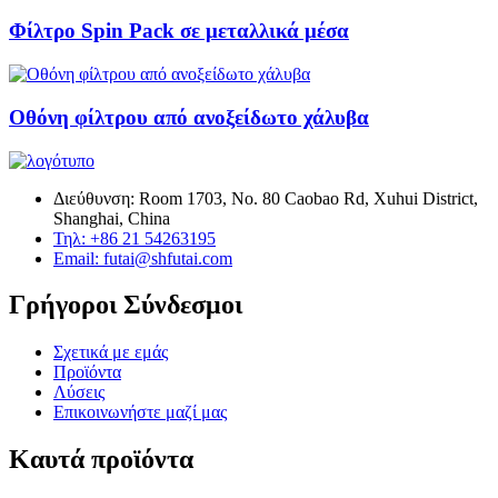
Φίλτρο Spin Pack σε μεταλλικά μέσα
Οθόνη φίλτρου από ανοξείδωτο χάλυβα
Διεύθυνση: Room 1703, No. 80 Caobao Rd, Xuhui District,
Shanghai, China
Τηλ: +86 21 54263195
Email: futai@shfutai.com
Γρήγοροι Σύνδεσμοι
Σχετικά με εμάς
Προϊόντα
Λύσεις
Επικοινωνήστε μαζί μας
Καυτά προϊόντα