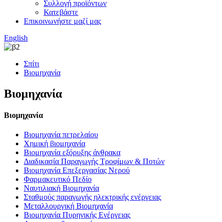
Συλλογή προϊόντων
Κατεβάστε
Επικοινωνήστε μαζί μας
English
Σπίτι
Βιομηχανία
Βιομηχανία
Βιομηχανία
Βιομηχανία πετρελαίου
Χημική βιομηχανία
Βιομηχανία εξόρυξης άνθρακα
Διαδικασία Παραγωγής Τροφίμων & Ποτών
Βιομηχανία Επεξεργασίας Νερού
Φαρμακευτικό Πεδίο
Ναυτιλιακή Βιομηχανία
Σταθμούς παραγωγής ηλεκτρικής ενέργειας
Μεταλλουργική Βιομηχανία
Βιομηχανία Πυρηνικής Ενέργειας