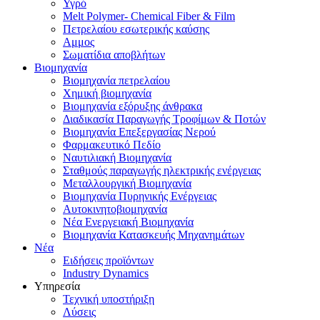
Υγρό
Melt Polymer- Chemical Fiber & Film
Πετρελαίου εσωτερικής καύσης
Αμμος
Σωματίδια αποβλήτων
Βιομηχανία
Βιομηχανία πετρελαίου
Χημική βιομηχανία
Βιομηχανία εξόρυξης άνθρακα
Διαδικασία Παραγωγής Τροφίμων & Ποτών
Βιομηχανία Επεξεργασίας Νερού
Φαρμακευτικό Πεδίο
Ναυτιλιακή Βιομηχανία
Σταθμούς παραγωγής ηλεκτρικής ενέργειας
Μεταλλουργική Βιομηχανία
Βιομηχανία Πυρηνικής Ενέργειας
Αυτοκινητοβιομηχανία
Νέα Ενεργειακή Βιομηχανία
Βιομηχανία Κατασκευής Μηχανημάτων
Νέα
Ειδήσεις προϊόντων
Industry Dynamics
Υπηρεσία
Τεχνική υποστήριξη
Λύσεις