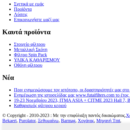
Σχετικά με εμάς
Προϊόντα
Λύσεις
Επικοινωνήστε μαζί μας
Καυτά προϊόντα
Στοιχείο φίλτρου
Μεταλλική Σκόνη
Φίλτρο Spin Pack
ΥΛΙΚΑ ΚΑΘΑΡΙΣΜΟΥ
Οθόνη φίλτρου
Νέα
Πριν ενημερώσουμε τον ιστότοπο, οι δραστηριότητές μας στο 
Ενημέρωση της ιστοσελίδας μας www.futaifilters.com το έτος
19-23 Νοεμβρίου 2023, ITMA ASIA + CITME 2023 Hall 7, 
Καθαρισμός φίλτρου κεριού
© Copyright - 2010-2023 : Με την επιφύλαξη παντός δικαιώματος.
Χ
Bekaert
,
Purolator
,
Ξεθυμαίνω
,
Barmag
,
Χογάνας
,
Μηχανή Tmt
,