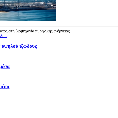
τος στη βιομηχανία πυρηνικής ενέργειας.
ν υψηλού ιξώδους
 μέσα
 μέσα