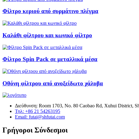
Φίλτρο κεριού από συρμάτινο πλέγμα
Καλάθι φίλτρου και κωνικό φίλτρο
Φίλτρο Spin Pack σε μεταλλικά μέσα
Οθόνη φίλτρου από ανοξείδωτο χάλυβα
Διεύθυνση: Room 1703, No. 80 Caobao Rd, Xuhui District, S
Τηλ: +86 21 54263195
Email: futai@shfutai.com
Γρήγοροι Σύνδεσμοι