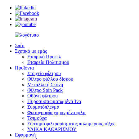
Σπίτι
Σχετικά με εμάς
Εταιρικό Προφίλ
Εταιρεία Πολιτισμού
Προϊόντα
Στοιχείο φίλτρου
Φίλτρο φύλλου δίσκου
Μεταλλική Σκόνη
Φίλτρο Spin Pack
Οθόνη φίλτρου
Πυροσυσσωματωμένη Ίνα
Συρματόπλεγμα
Φωτογραφία χαραγμένο φιλμ
Τσιμούχα
Σύστημα φιλτραρίσματος πολυμερούς τήξης
ΥΛΙΚΑ ΚΑΘΑΡΙΣΜΟΥ
Εφαρμογή