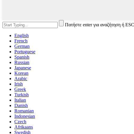
Πατήστε enter για αναζήτηση ή ESC
English
French
German
Portuguese
Spanish
Russian
Japanese
Korean
Arabic
Irish
Greek
Turkish
Italian
Danish
Romanian
Indonesian
Czech
Afrikaans
Swedish