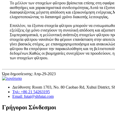
Το μέλλον των στοιχείων φίλτρου βρίσκεται επίσης στη σφαίρα τ
αισθητήρες και χαρακτηριστικά συνδεσιμότητας.Αυτά τα έξυπνα
διασφαλίζοντας μέγιστη απόδοση και εξοικονόμηση ενέργειας.
ελαχιστοποιώντας το δαπανηρό χρόνο διακοπής λειτουργίας.
Επιπλέον, τα έξυπνα στοιχεία φίλτρου μπορούν να ενσωματωθ
εξελίξεις όχι μόνο ενισχύουν τη συνολική απόδοση και αξιοπι
Συμπερασματικά, η μελλοντική ανάπτυξη στοιχείων φίλτρου πρ
στοιχεία φίλτρου νανοϊνών θα φέρουν επανάσταση στην αποτελε
γίνει βασικός στόχος, με επαναχρησιμοποιήσιμα και ανακυκλώσ
φίλτρου θα επιτρέψουν την παρακολούθηση και τη βελτιστοποί
δεδομένων.Καθώς οι βιομηχανίες συνεχίζουν να προοδεύουν, 
των στοιχείων φίλτρου.
Ώρα δημοσίευσης: Απρ-29-2023
Διεύθυνση: Room 1703, No. 80 Caobao Rd, Xuhui District, S
Τηλ: +86 21 54263195
Email: futai@shfutai.com
Γρήγοροι Σύνδεσμοι