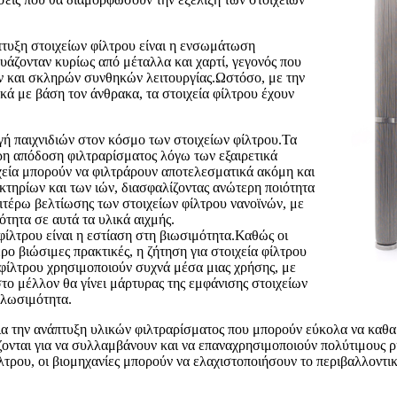
πτυξη στοιχείων φίλτρου είναι η ενσωμάτωση
άζονταν κυρίως από μέταλλα και χαρτί, γεγονός που
ων και σκληρών συνθηκών λειτουργίας.Ωστόσο, με την
ικά με βάση τον άνθρακα, τα στοιχεία φίλτρου έχουν
αγή παιχνιδιών στον κόσμο των στοιχείων φίλτρου.Τα
ερη απόδοση φιλτραρίσματος λόγω των εξαιρετικά
ιχεία μπορούν να φιλτράρουν αποτελεσματικά ακόμη και
τηρίων και των ιών, διασφαλίζοντας ανώτερη ποιότητα
αιτέρω βελτίωσης των στοιχείων φίλτρου νανοϊνών, με
τητα σε αυτά τα υλικά αιχμής.
ίλτρου είναι η εστίαση στη βιωσιμότητα.Καθώς οι
ερο βιώσιμες πρακτικές, η ζήτηση για στοιχεία φίλτρου
 φίλτρου χρησιμοποιούν συχνά μέσα μιας χρήσης, με
ο μέλλον θα γίνει μάρτυρας της εμφάνισης στοιχείων
κλωσιμότητα.
για την ανάπτυξη υλικών φιλτραρίσματος που μπορούν εύκολα να καθα
άζονται για να συλλαμβάνουν και να επαναχρησιμοποιούν πολύτιμους 
λτρου, οι βιομηχανίες μπορούν να ελαχιστοποιήσουν το περιβαλλοντ