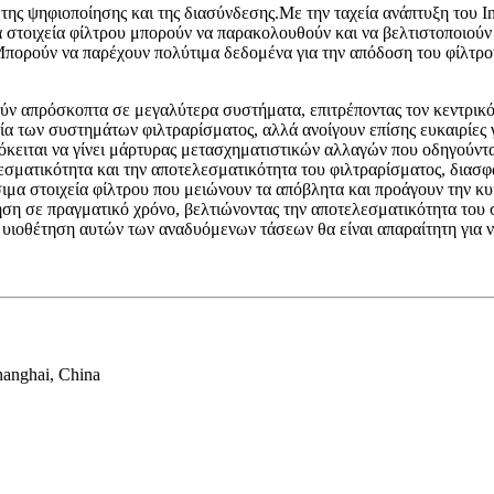
ης ψηφιοποίησης και της διασύνδεσης.Με την ταχεία ανάπτυξη του Inte
 στοιχεία φίλτρου μπορούν να παρακολουθούν και να βελτιστοποιούν 
Μπορούν να παρέχουν πολύτιμα δεδομένα για την απόδοση του φίλτρο
ούν απρόσκοπτα σε μεγαλύτερα συστήματα, επιτρέποντας τον κεντρικ
στία των συστημάτων φιλτραρίσματος, αλλά ανοίγουν επίσης ευκαιρίε
όκειται να γίνει μάρτυρας μετασχηματιστικών αλλαγών που οδηγούντ
σματικότητα και την αποτελεσματικότητα του φιλτραρίσματος, διασφ
ιμα στοιχεία φίλτρου που μειώνουν τα απόβλητα και προάγουν την κυ
ηση σε πραγματικό χρόνο, βελτιώνοντας την αποτελεσματικότητα του
η υιοθέτηση αυτών των αναδυόμενων τάσεων θα είναι απαραίτητη για
hanghai, China