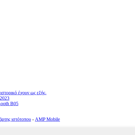
ιστορικό έχουν ως εξής.
 2023
Booth B05
άρτης ιστότοπου
-
AMP Mobile