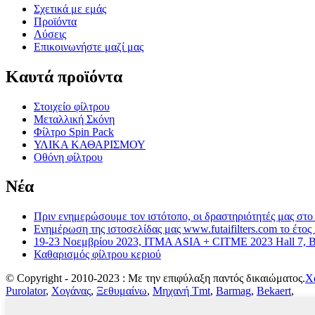
Σχετικά με εμάς
Προϊόντα
Λύσεις
Επικοινωνήστε μαζί μας
Καυτά προϊόντα
Στοιχείο φίλτρου
Μεταλλική Σκόνη
Φίλτρο Spin Pack
ΥΛΙΚΑ ΚΑΘΑΡΙΣΜΟΥ
Οθόνη φίλτρου
Νέα
Πριν ενημερώσουμε τον ιστότοπο, οι δραστηριότητές μας στο 
Ενημέρωση της ιστοσελίδας μας www.futaifilters.com το έτος
19-23 Νοεμβρίου 2023, ITMA ASIA + CITME 2023 Hall 7, 
Καθαρισμός φίλτρου κεριού
© Copyright - 2010-2023 : Με την επιφύλαξη παντός δικαιώματος.
Χ
Purolator
,
Χογάνας
,
Ξεθυμαίνω
,
Μηχανή Tmt
,
Barmag
,
Bekaert
,