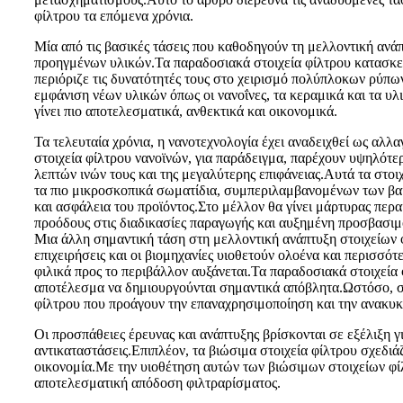
φίλτρου τα επόμενα χρόνια.
Μία από τις βασικές τάσεις που καθοδηγούν τη μελλοντική ανά
προηγμένων υλικών.Τα παραδοσιακά στοιχεία φίλτρου κατασκευ
περιόριζε τις δυνατότητές τους στο χειρισμό πολύπλοκων ρύπ
εμφάνιση νέων υλικών όπως οι νανοΐνες, τα κεραμικά και τα υλ
γίνει πιο αποτελεσματικά, ανθεκτικά και οικονομικά.
Τα τελευταία χρόνια, η νανοτεχνολογία έχει αναδειχθεί ως αλλ
στοιχεία φίλτρου νανοϊνών, για παράδειγμα, παρέχουν υψηλότ
λεπτών ινών τους και της μεγαλύτερης επιφάνειας.Αυτά τα στο
τα πιο μικροσκοπικά σωματίδια, συμπεριλαμβανομένων των βακ
και ασφάλεια του προϊόντος.Στο μέλλον θα γίνει μάρτυρας περ
προόδους στις διαδικασίες παραγωγής και αυξημένη προσβασιμό
Μια άλλη σημαντική τάση στη μελλοντική ανάπτυξη στοιχείων φ
επιχειρήσεις και οι βιομηχανίες υιοθετούν ολοένα και περισσότ
φιλικά προς το περιβάλλον αυξάνεται.Τα παραδοσιακά στοιχεία
αποτέλεσμα να δημιουργούνται σημαντικά απόβλητα.Ωστόσο, στ
φίλτρου που προάγουν την επαναχρησιμοποίηση και την ανακυ
Οι προσπάθειες έρευνας και ανάπτυξης βρίσκονται σε εξέλιξη 
αντικαταστάσεις.Επιπλέον, τα βιώσιμα στοιχεία φίλτρου σχεδι
οικονομία.Με την υιοθέτηση αυτών των βιώσιμων στοιχείων φί
αποτελεσματική απόδοση φιλτραρίσματος.