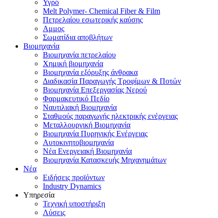
Υγρό
Melt Polymer- Chemical Fiber & Film
Πετρελαίου εσωτερικής καύσης
Αμμος
Σωματίδια αποβλήτων
Βιομηχανία
Βιομηχανία πετρελαίου
Χημική βιομηχανία
Βιομηχανία εξόρυξης άνθρακα
Διαδικασία Παραγωγής Τροφίμων & Ποτών
Βιομηχανία Επεξεργασίας Νερού
Φαρμακευτικό Πεδίο
Ναυτιλιακή Βιομηχανία
Σταθμούς παραγωγής ηλεκτρικής ενέργειας
Μεταλλουργική Βιομηχανία
Βιομηχανία Πυρηνικής Ενέργειας
Αυτοκινητοβιομηχανία
Νέα Ενεργειακή Βιομηχανία
Βιομηχανία Κατασκευής Μηχανημάτων
Νέα
Ειδήσεις προϊόντων
Industry Dynamics
Υπηρεσία
Τεχνική υποστήριξη
Λύσεις