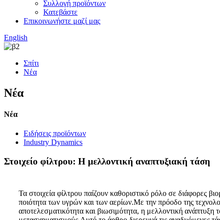
Συλλογή προϊόντων
Κατεβάστε
Επικοινωνήστε μαζί μας
English
Σπίτι
Νέα
Νέα
Νέα
Ειδήσεις προϊόντων
Industry Dynamics
Στοιχείο φίλτρου: Η μελλοντική αναπτυξιακή τάση
Τα στοιχεία φίλτρου παίζουν καθοριστικό ρόλο σε διάφορες βιο
ποιότητα των υγρών και των αερίων.Με την πρόοδο της τεχνολογ
αποτελεσματικότητα και βιωσιμότητα, η μελλοντική ανάπτυξη τ
μετασχηματισμούς.Αυτό το άρθρο διερευνά τις αναδυόμενες τά